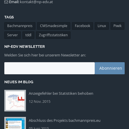
Email:
kontakt@np-edv.at
TAGS
Bachmannpreis
CMSmadesimple
Facebook
Linux
Piwik
Server
tddl
Zugriffsstatistiken
NP-EDV NEWSLETTER
Melden Sie sich hier bei unserem Newsletter an:
NEUES IM BLOG
Anzeigefehler bei Statistiken behoben
npedv-piwik.png
12 Nov. 2015
Abschluss des Projekts bachmannpreis.eu
currents-promo640.png
05 Juni 2015