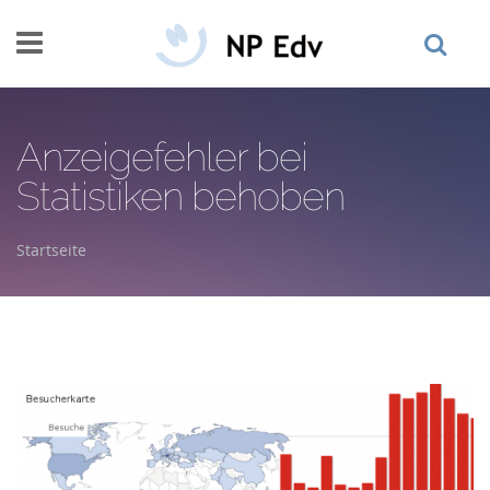
Direkt zum Inhalt
Anzeigefehler bei
Statistiken behoben
Startseite
Sie sind hier
npedv-piwik.png