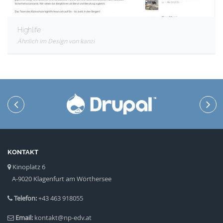
Highlife
Ähnlich im Design von kanzi
KONTAKT
Kinoplatz 6
A-9020 Klagenfurt am Wörthersee
Telefon:
+43 463 918055
Email:
kontakt@np-edv.at