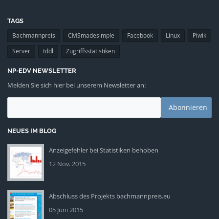
TAGS
Bachmannpreis
CMSmadesimple
Facebook
Linux
Piwik
Server
tddl
Zugriffsstatistiken
NP-EDV NEWSLETTER
Melden Sie sich hier bei unserem Newsletter an:
NEUES IM BLOG
Anzeigefehler bei Statistiken behoben
npedv-piwik.png
12 Nov. 2015
Abschluss des Projekts bachmannpreis.eu
currents-promo640.png
05 Juni 2015