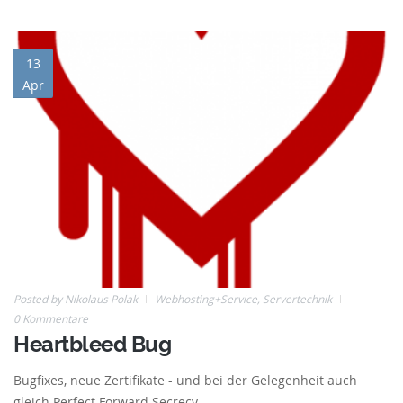
heartbleed.png
13
Apr
Posted by
Nikolaus Polak
Webhosting+Service
,
Servertechnik
0 Kommentare
Heartbleed Bug
Bugfixes, neue Zertifikate - und bei der Gelegenheit auch
gleich Perfect Forward Secrecy.