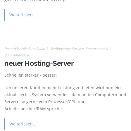
Weiterlesen...
Posted by
Nikolaus Polak
Webhosting+Service
,
Servertechnik
0 Kommentare
11
neuer Hosting-Server
May
Schneller, stärker - besser!
Um unseren Kunden mehr Leistung zu bieten wird nun ein
aktualisiertes System verwendet - da man bei Computern und
Servern so gerne vom Prozessor/CPU und
Arbeitsspeicher/RAM spricht:
Weiterlesen...