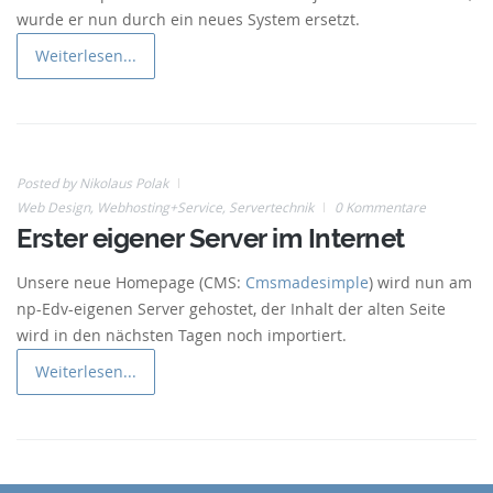
wurde er nun durch ein neues System ersetzt.
Weiterlesen...
Posted by
Nikolaus Polak
Web Design
28
,
Webhosting+Service
,
Servertechnik
0 Kommentare
Erster eigener Server im Internet
Mar
Unsere neue Homepage (CMS:
Cmsmadesimple
) wird nun am
np-Edv-eigenen Server gehostet, der Inhalt der alten Seite
wird in den nächsten Tagen noch importiert.
Weiterlesen...