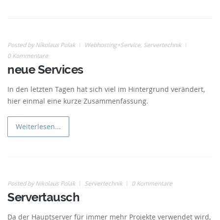
Posted by
Nikolaus Polak
Webhosting+Service
,
Servertechnik
0 Kommentare
20
neue Services
Aug
In den letzten Tagen hat sich viel im Hintergrund verändert,
hier einmal eine kurze Zusammenfassung.
Weiterlesen...
Posted by
Nikolaus Polak
Servertechnik
0 Kommentare
Servertausch
06
Jun
Da der Hauptserver für immer mehr Projekte verwendet wird,